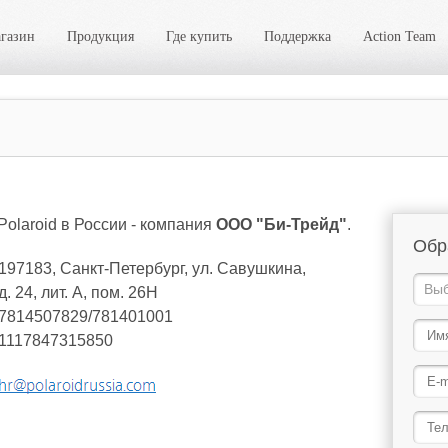
газин
Продукция
Где купить
Поддержка
Action Team
olaroid в России - компания
ООО "Би-Трейд"
.
Обр
197183, Санкт-Петербург, ул. Савушкина,
д. 24, лит. А, пом. 26Н
7814507829/781401001
1117847315850